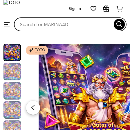
TOTO
Sign in
Skip
to
Search
Browse
ontent
for
items
or
shops
TOTO