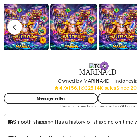
y
r
A
e
n
v
n
i
i
e
s
w
a
b
W
y
MARINA4D
t
u
Owned by MARINA4D
|
Indonesi
4.9
(156.1k)
325.14K sales
Since 20
h
u
Message seller
F
r
This seller usually responds
within 24 hours.
A
Smooth shipping
Has a history of shipping on time w