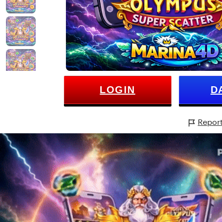
LOGIN
D
Repor