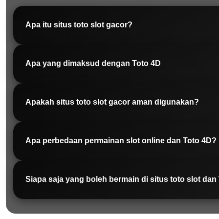
Apa itu situs toto slot gacor?
Situs toto slot gacor adalah platform permainan dar
Apa yang dimaksud dengan Toto 4D
menyediakan berbagai jenis permainan slot dan tot
yang terintegrasi. Istilah “gacor” umumnya digunak
Toto 4D merupakan salah satu jenis permainan toto
menggambarkan permainan yang dinilai memiliki p
Apakah situs toto slot gacor aman digunakan?
pemain memilih kombinasi empat digit angka. Hasil
lebih sering berdasarkan pengalaman pemain, mesk
ditentukan berdasarkan pengundian resmi sesuai p
Keamanan situs toto slot gacor bergantung pada si
permainan tetap bergantung pada sistem dan keber
tersedia. Permainan ini dikenal karena aturannya y
Apa perbedaan permainan slot online dan Toto 4D?
digunakan oleh platform tersebut. Situs yang terp
mudah dipahami oleh pemain.
dilengkapi dengan sistem keamanan data, enkripsi tr
Permainan slot online mengandalkan sistem mesin d
kebijakan privasi untuk melindungi informasi peng
Siapa saja yang boleh bermain di situs toto slot dan
berbagai tema dan fitur permainan, sedangkan Toto
disarankan memastikan situs memiliki sistem yang j
pemilihan kombinasi angka. Keduanya memiliki me
Permainan toto dan slot online hanya diperuntukka
transparan sebelum bermain.
yang berbeda, sehingga pemain dapat memilih sesu