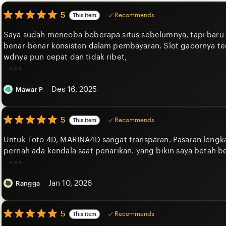
5
5
Recommends
This item
out
of
Saya sudah mencoba beberapa situs sebelumnya, tapi bar
5
benar-benar konsisten dalam pembayaran. Slot gacornya tera
stars
wdnya pun cepat dan tidak ribet,
L
i
Des 16, 2025
Mawar P
s
t
5
5
Recommends
This item
out
i
of
Untuk Toto 4D, MARINA4D sangat transparan. Pasaran lengkap,
n
5
pernah ada kendala saat penarikan. yang bikin saya betah b
stars
g
L
r
i
Jan 10, 2026
e
Rangga
s
v
t
i
5
5
Recommends
This item
out
i
e