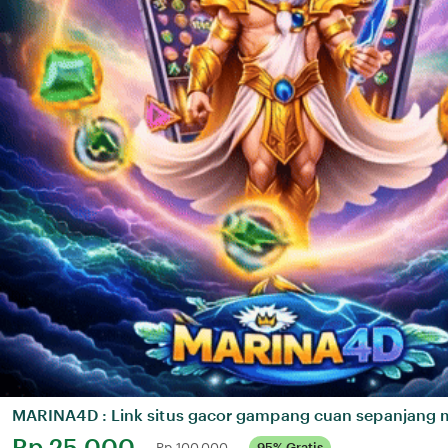
MARINA4D : Link situs gacor gampang cuan sepanjang 
Harga:
Rp 25.000,-
Normal:
Rp 100.000,-
95% Gratis