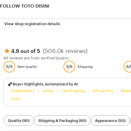
FOLLOW TOTO DISINI
View shop registration details
(506.0k reviews)
4.9 out of 5
All reviews are from verified buyers
5/5
5/5
5/
Item quality
Shipping
Buyer highlights, summarized by AI
Great quality
Lovely
Fast shipping
Gift-worthy
Beaut
Cute
Filter
Quality (90)
Shipping & Packaging (60)
Appearance (50)
by
category