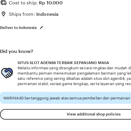
Cost to ship:
Rp
10.000
Ships from:
Indonesia
Deliver to Indonesia
Did you know?
SITUS SLOT AGEN88 TERBAIK SEPANJANG MASA
Melalui informasi yang dirangkum secara ringkas dan mudah
membantu pemain menemukan pengalaman bermain yang leb
satu referensi yang sering dibahas adalah situs slot agen88, y
permainan stabil, variasi game lengkap, serta layanan yang re
MARINA4D bertanggung jawab atas semua pembelian dan permainan 
View additional shop policies